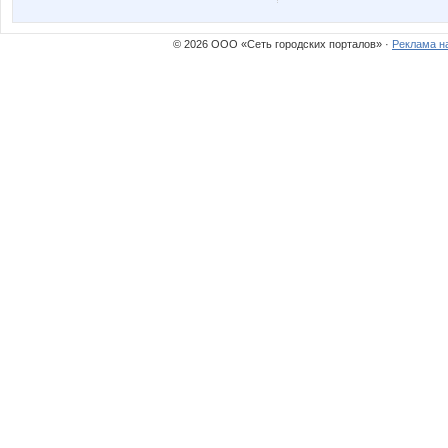
lestia
lu*cky
© 2026 ООО «Сеть городских порталов» ·
Реклама н
or-ange
oves07
брючкина
гороши
Алешенька
Анютка
Лана2212
Леди8