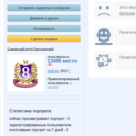
Kadarka
Kittyk
Этот блог
Отправить приватное сообщение
блогеров
.
Добавить в друзья
Игнорировать
Neit
Nelena
Посетит
Сделать подарок
Саровский Клуб Покупателей
SoLnCa
Stella6
популярность:
Посмотре
13496 место
-5 ↓
рейтинг
2013
?
Привилегированный
пользователь
8
Yanusik
adelnn
уровня
Статистика портрета:
irina26
julia080
сейчас просматривают портрет - 0
зарегистрированные пользователи
посетившие портрет за 7 дней - 0