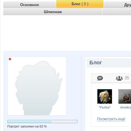
Блог
( 0 )
Основное
Др
Шпионаж
Блог
25
*Рыбка*
Amelis
Посмотреть ещё
Портрет заполнен на 63 %